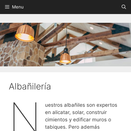
Saltar
Menu
al
contenido
Albañilería
N
uestros albañiles son expertos
en alicatar, solar, construir
cimientos y edificar muros o
tabiques. Pero además